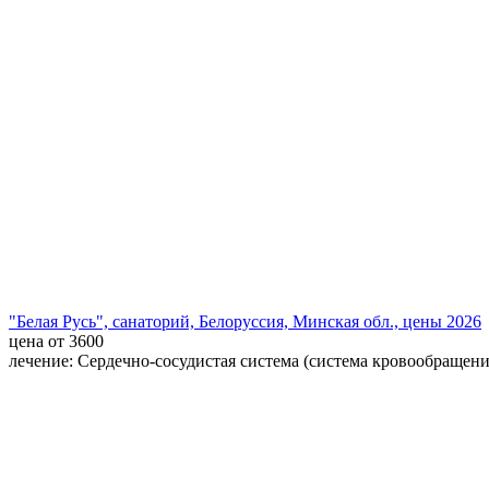
"Белая Русь", санаторий, Белоруссия, Минская обл., цены 2026
цена от 3600
лечение: Сердечно-сосудистая система (система кровообращени