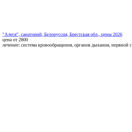
"Алеся", санаторий, Белоруссия, Брестская обл., цены 2026
цена от 2800
лечение: система кровообращения, органов дыхания, нервной