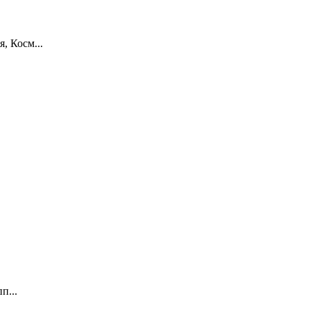
, Косм...
п...