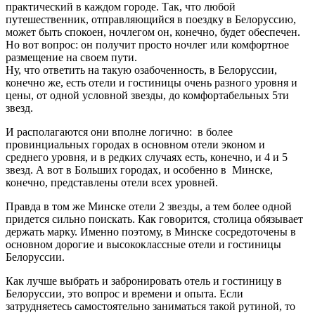
практический в каждом городе. Так, что любой
путешественник, отправляющийся в поездку в Белоруссию,
может быть спокоен, ночлегом он, конечно, будет обеспечен.
Но вот вопрос: он получит просто ночлег или комфортное
размещение на своем пути.
Ну, что ответить на такую озабоченность, в Белоруссии,
конечно же, есть отели и гостиницы очень разного уровня и
цены, от одной условной звезды, до комфортабельных 5ти
звезд.
И располагаются они вполне логично: в более
провинциальных городах в основном отели эконом и
среднего уровня, и в редких случаях есть, конечно, и 4 и 5
звезд. А вот в Больших городах, и особенно в Минске,
конечно, представлены отели всех уровней.
Правда в том же Минске отели 2 звезды, а тем более одной
придется сильно поискать. Как говорится, столица обязывает
держать марку. Именно поэтому, в Минске сосредоточены в
основном дорогие и высококлассные отели и гостиницы
Белоруссии.
Как лучше выбрать и забронировать отель и гостиницу в
Белоруссии, это вопрос и времени и опыта. Если
затрудняетесь самостоятельно заниматься такой рутиной, то