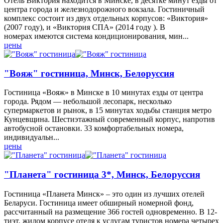
Отель Виктория находится в Минске, в десятке минут езды от
центра города и железнодорожного вокзала. Гостиничный
комплекс состоит из двух отдельных корпусов: «Виктория»
(2007 году), и «Виктория СПА» (2014 году ). В
номерах имеются система кондиционирования, мин...
цены
"Вояж" гостиница, Минск, Белоруссия
Гостиница «Вояж» в Минске в 10 минутах езды от центра
города. Рядом — небольшой лесопарк, несколько
супермаркетов и рынок, в 15 минутах ходьбы станция метро
Кунцевщина. Шестиэтажный современный корпус, напротив
автобусной остановки. 33 комфортабельных номера,
индивидуальн...
цены
"Планета" гостиница 3*, Минск, Белоруссия
Гостиница «Планета Минск» – это один из лучших отелей
Беларуси. Гостиница имеет обширный номерной фонд,
рассчитанный на размещение 366 гостей одновременно. В 12-
тиэт. жилом корпусе отеля к услугам туристов номера четырех