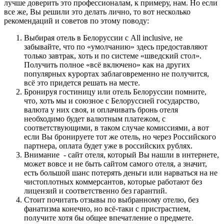
лучше доверить это профессионалам, к примеру, нам. Но если
все же, Вы решили это делать лично, то вот несколько
рекомендаций и советов по этому поводу:
Выбирая отель в Белоруссии с All inclusive, не
забывайте, что по «умолчанию» здесь предоставляют
только завтрак, хоть и по системе «шведский стол».
Получить полное «всё включено» как на других
популярных курортах заблаговременно не получится,
всё это придется решать на месте.
Бронируя гостиницу или отель Белоруссии помните,
что, хоть мы и союзное с Белоруссией государство,
валюта у них своя, и оплачивать бронь отеля
необходимо будет валютным платежом, с
соответствующими, в таком случае комиссиями, а вот
если Вы бронируете тот же отель, но через Российского
партнера, оплата будет уже в российских рублях.
Внимание - сайт отеля, который Вы нашли в интернете,
может вовсе и не быть сайтом самого отеля, а значит,
есть большой шанс потерять деньги или нарваться на не
чистоплотных коммерсантов, которые работают без
лицензий и соответственно без гарантий.
Стоит почитать отзывы по выбранному отелю, без
фанатизма конечно, но всё-таки с пристрастием,
получите хотя бы общее впечатление о предмете.