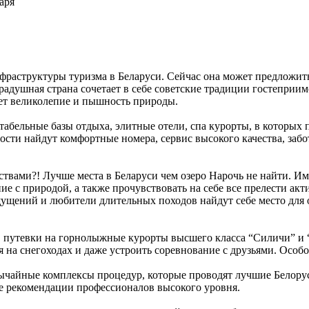
аря
фраструктуры туризма в Беларуси. Сейчас она может предложит
адушная страна сочетает в себе советские традиции гостеприимс
ует великолепие и пышность природы.
табельные базы отдыха, элитные отели, спа курорты, в которых 
ости найдут комфортные номера, сервис высокого качества, за
ствами?! Лучше места в Беларуси чем озеро Нарочь не найти. И
 с природой, а также прочувствовать на себе все прелести акт
щущений и любители длительных походов найдут себе место для
 путевки на горнолыжные курорты высшего класса “Силичи” и “Л
 на снегоходах и даже устроить соревнование с друзьями. Особо
бычайные комплексы процедур, которые проводят лучшие Белору
ые рекомендации профессионалов высокого уровня.