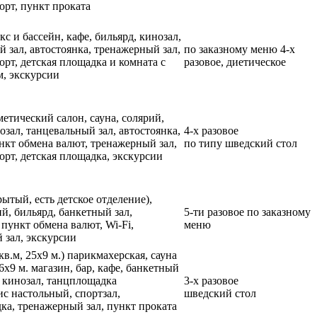
орт, пункт проката
 и бассейн, кафе, бильярд, кинозал,
 зал, автостоянка, тренажерный зал,
по заказному меню 4-х
рт, детская площадка и комната с
разовое, диетическое
м, экскурсии
метический салон, сауна, солярий,
озал, танцевальный зал, автостоянка,
4-х разовое
нкт обмена валют, тренажерный зал,
по типу шведский стол
орт, детская площадка, экскурсии
рытый, есть детское отделение),
ий, бильярд, банкетный зал,
5-ти разовое по заказному
 пункт обмена валют, Wi-Fi,
меню
 зал, экскурсии
кв.м, 25х9 м.) парикмахерская, сауна
6х9 м. магазин, бар, кафе, банкетный
, кинозал, танцплощадка
3-х разовое
ис настольный, спортзал,
шведский стол
ка, тренажерный зал, пункт проката