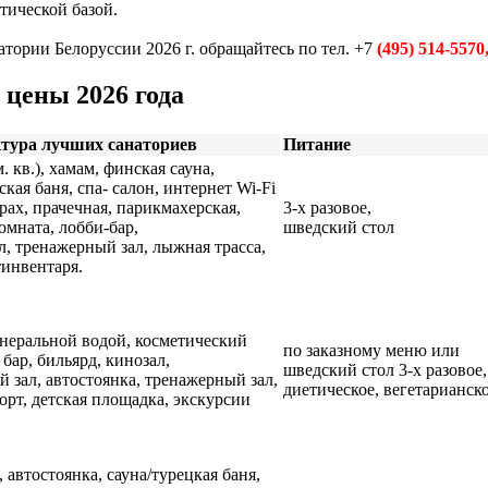
тической базой.
тории Белоруссии 2026 г. обращайтесь по тел. +7
(495) 514-5570
 цены 2026 года
тура лучших санаториев
Питание
. кв.), хамам, финская сауна,
ская баня, спа- салон, интернет Wi-Fi
рах
, прачечная, парикмахерская,
3-х разовое,
омната, лобби-бар,
шведский стол
л,
тренажерный зал, лыжная трасса,
тинвентаря.
инеральной водой, косметический
по заказному меню или
, бар, бильярд,
кинозал,
шведский стол 3-х разовое,
 зал, автостоянка, тренажерный зал,
диетическое, вегетарианск
орт, детская площадка, экскурсии
, автостоянка, сауна/турецкая баня,