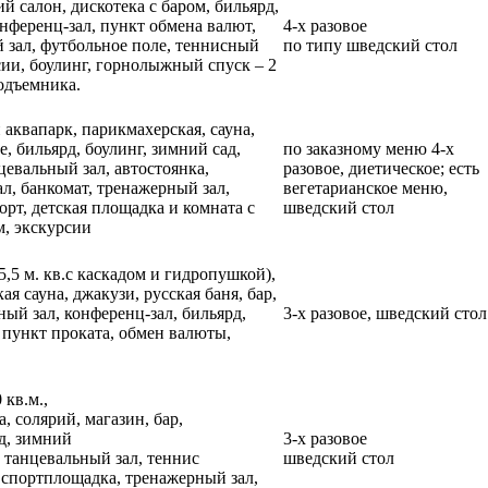
й салон, дискотека с баром, бильярд,
нференц-зал, пункт обмена валют,
4-х разовое
 зал, футбольное поле, теннисный
по типу шведский стол
сии, боулинг, горнолыжный спуск – 2
одъемника.
аквапарк, парикмахерская, сауна,
е, бильярд, боулинг, зимний сад,
по заказному меню 4-х
цевальный зал, автостоянка,
разовое, диетическое; есть
л, банкомат, тренажерный зал,
вегетарианское меню,
рт, детская площадка и комната с
шведский стол
м, экскурсии
5,5 м. кв.с каскадом и гидропушкой),
ая сауна, джакузи, русская баня, бар,
ный зал, конференц-зал, бильярд,
3-х разовое, шведский стол
 пункт проката, обмен валюты,
 кв.м.,
а, солярий, магазин, бар,
д, зимний
3-х разовое
, танцевальный зал, теннис
шведский стол
 спортплощадка, тренажерный зал,