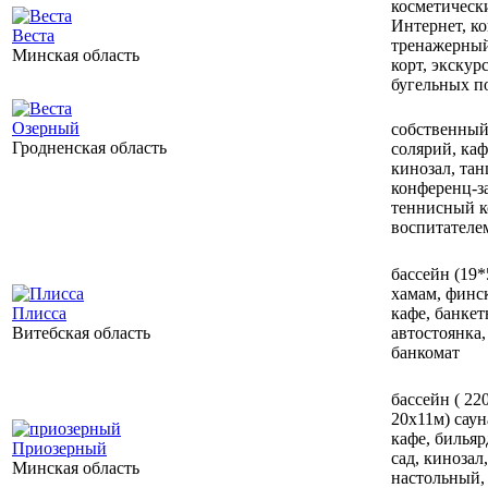
косметически
Интернет, ко
Веста
тренажерный
Минская область
корт, экскур
бугельных п
Озерный
собственный 
Гродненская область
солярий, каф
кинозал, тан
конференц-за
теннисный ко
воспитателе
бассейн (19*
хамам, финск
Плисса
кафе, банкет
Витебская область
автостоянка,
банкомат
бассейн ( 220
20х11м) саун
кафе, бильяр
Приозерный
сад, кинозал
Минская область
настольный,