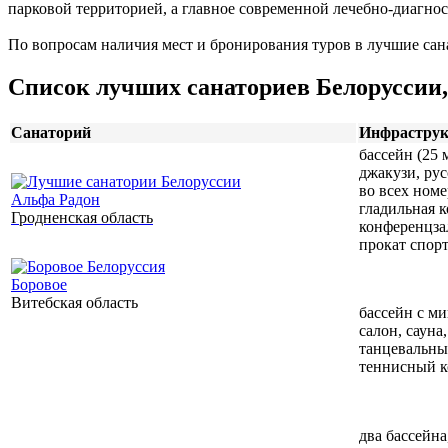
парковой территорией, а главное современной лечебно-диагнос
По вопросам наличия мест и бронирования туров в лучшие сана
Список лучших санаториев Белоруссии,
Санаторий
Инфраструк
бассейн (25 м
джакузи, рус
во всех номе
Альфа Радон
гладильная к
Гродненская область
конференцза
прокат спор
Боровое
Витебская область
бассейн с м
салон, сауна
танцевальный
теннисный к
два бассейна