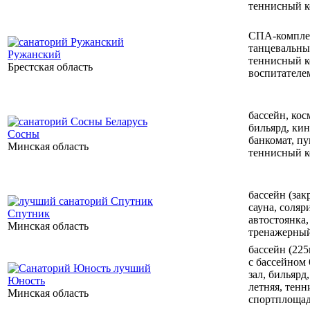
теннисный к
СПА-комплекс
танцевальный
Ружанский
теннисный ко
Брестская область
воспитателе
бассейн, кос
бильярд, кин
Сосны
банкомат, пу
Минская область
теннисный к
бассейн (зак
сауна, соляр
Спутник
автостоянка,
Минская область
тренажерный
бассейн (225
с бассейном 
зал, бильярд
Юность
летняя, тенн
Минская область
спортплощад