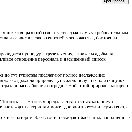
бронировать
ь множество разнообразных услуг даже самым требовательным
тва и сервис высокого европейского качества, богатая на
проводятся процедуры грязелечения, а также усадьбы на
ботливое отношение персонала и насыщенный список
менно тут туристам предлагают полное наслаждение
ивного отдыха на природе. Тут можно получить богатый улов
 отдыха и расслабления посреди самобытной природы, которую
огойск”. Там гостям предлагается заняться катанием на
е наслаждение туристам может доставить охота и верховая езда.
сские санатории. Здесь гостей ожидают бассейны, наполненные