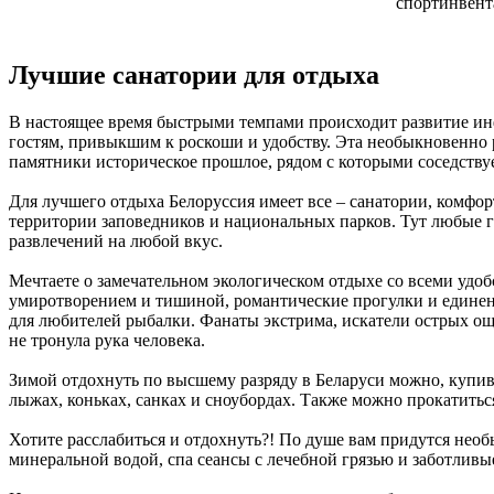
спортинвент
Лучшие санатории для отдыха
В настоящее время быстрыми темпами происходит развитие ин
гостям, привыкшим к роскоши и удобству. Эта необыкновенно р
памятники историческое прошлое, рядом с которыми соседств
Для лучшего отдыха Белоруссия имеет все – санатории, комфор
территории заповедников и национальных парков. Тут любые г
развлечений на любой вкус.
Мечтаете о замечательном экологическом отдыхе со всеми удоб
умиротворением и тишиной, романтические прогулки и единение
для любителей рыбалки. Фанаты экстрима, искатели острых о
не тронула рука человека.
Зимой отдохнуть по высшему разряду в Беларуси можно, купив
лыжах, коньках, санках и сноубордах. Также можно прокатиться
Хотите расслабиться и отдохнуть?! По душе вам придутся нео
минеральной водой, спа сеансы с лечебной грязью и заботлив