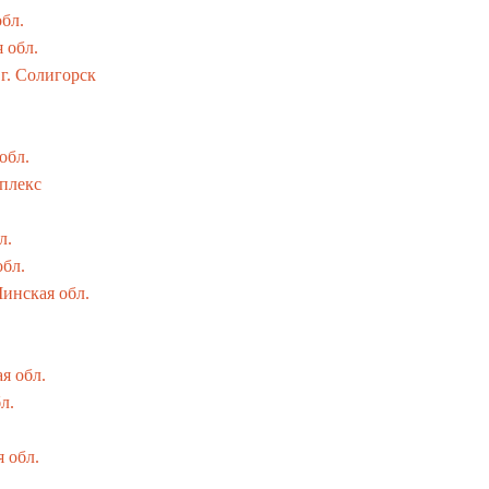
обл.
 обл.
 г. Солигорск
обл.
плекс
л.
обл.
Минская обл.
я обл.
л.
 обл.