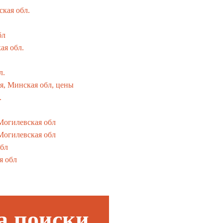
ская обл.
бл
ая обл.
л.
я, Минская обл, цены
.
Могилевская обл
Могилевская обл
обл
я обл
а поиски