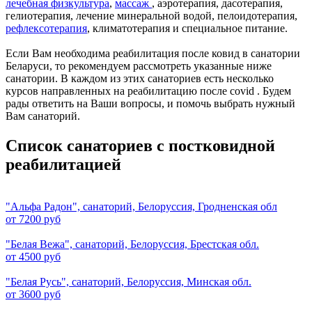
лечебная физкультура
,
массаж
, аэротерапия, дасотерапия,
гелиотерапия, лечение минеральной водой, пелоидотерапия,
рефлексотерапия
, климатотерапия и специальное питание.
Если Вам необходима реабилитация после ковид в санатории
Беларуси, то рекомендуем рассмотреть указанные ниже
санатории. В каждом из этих санаториев есть несколько
курсов направленных на реабилитацию после covid . Будем
рады ответить на Ваши вопросы, и помочь выбрать нужный
Вам санаторий.
Список санаториев с постковидной
реабилитацией
"Альфа Радон", санаторий, Белоруссия, Гродненская обл
от 7200 руб
"Белая Вежа", санаторий, Белоруссия, Брестская обл.
от 4500 руб
"Белая Русь", санаторий, Белоруссия, Минская обл.
от 3600 руб